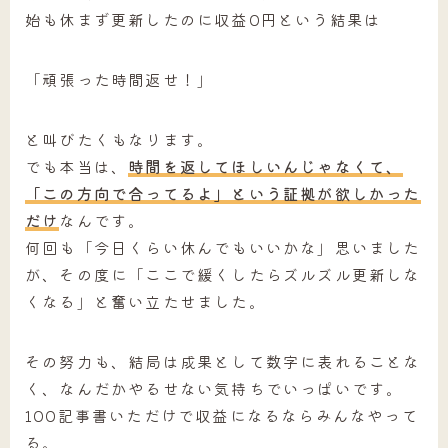
始も休まず更新したのに収益0円という結果は
「頑張った時間返せ！」
と叫びたくもなります。
でも本当は、
時間を返してほしいんじゃなくて、
「この方向で合ってるよ」という証拠が欲しかった
だけ
なんです。
何回も「今日くらい休んでもいいかな」思いました
が、その度に「ここで緩くしたらズルズル更新しな
くなる」と奮い立たせました。
その努力も、結局は成果として数字に表れることな
く、なんだかやるせない気持ちでいっぱいです。
100記事書いただけで収益になるならみんなやって
る。