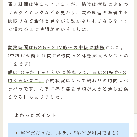
運ぶ料理は決まっていますが、鍋物は燃料に火をつ
けるタイミングなどを見たり、次の料理を準備する
段取りなど全体を見ながら動かなければならないの
で慣れるまで時間がかかりました。
勤務時間は6:45～と17時～の中抜け勤務
でした。
(中抜け勤務とは間に6時間ほど休憩が入るシフトの
ことです)
朝は10時か11時くらいに終わって、夜は21時か22
時くらいまで。
予約状況によって終わりの時間はバ
ラバラです。たまに昼の宴会予約が入ると通し勤務
となる日もありました。
よかったポイント
客室寮だった。(ホテルの客室が利用できる)