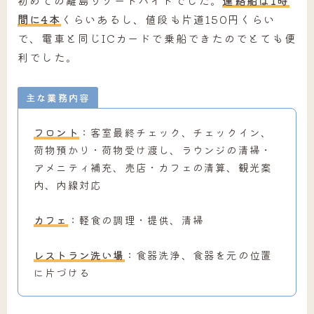
初めての離島リゾートバイトでした。
連絡船は1時
間に4本
くらいあるし、値段も片道150円くらい
で、電車と同じICカードで乗船できたのでとても便
利でした。
主な業務内容
フロント
：客室最終チェック、チェックイン、
荷物預かり・荷物受け渡し、ラウンジの清掃・
アメニティ補充、売店・カフェの清算、観光案
内、内線対応
カフェ
：軽食の調理・提供、清掃
レストラン洗い場
：食器洗浄、食器を元の位置
に片づける