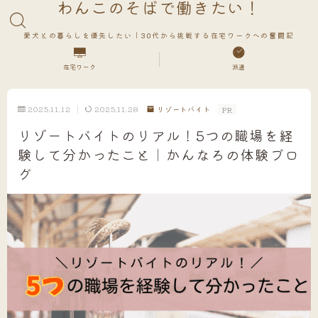
わんこのそばで働きたい！
愛犬との暮らしを優先したい｜30代から挑戦する在宅ワークへの奮闘記
在宅ワーク
派遣
2025.11.12
2025.11.28
リゾートバイト
PR
リゾートバイトのリアル！5つの職場を経
験して分かったこと｜かんなろの体験ブロ
グ