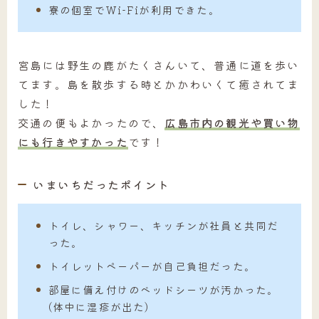
寮の個室でWi-Fiが利用できた。
宮島には野生の鹿がたくさんいて、普通に道を歩い
てます。島を散歩する時とかかわいくて癒されてま
した！
交通の便もよかったので、
広島市内の観光や買い物
にも行きやすかった
です！
いまいちだったポイント
トイレ、シャワー、キッチンが社員と共同だ
った。
トイレットペーパーが自己負担だった。
部屋に備え付けのベッドシーツが汚かった。
(体中に湿疹が出た)