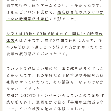
修学旅行や団体ツアーなどの利用も多かったです。
ほとんどフロント業務で、
売店は専任のスタッフが
いない時間帯だけ兼任
する形でした。
シフトは13時～23時で組まれて、間に1～2時間の
休憩
をはさみます。前半2時間で休憩に入って、後
半6時間はぶっ通しという組まれ方が多かったので
後半の疲労感がすごかったです。
フロント業務はこの施設が一番業務量が多くてしん
どかったです。
他の施設だと予約管理や外線対応は
社員がやっていたので、その業務もこなすのはなか
なかハードでした。
時期的にGOTOキャンペーンをしていたので確認作
業なども多く、漫画とかで見る「書類が全然減らな
い…」という状況を始めて体験しました。