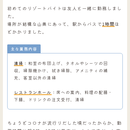
初めてのリゾートバイトは友人と一緒に勤務しまし
た。
場所が結構な山奥にあって、駅からバスで
1時間
ほ
どかかりました。
主な業務内容
清掃
：和室の布団上げ、タオルやシーツの回
収、掃除機かけ、拭き掃除、アメニティの補
充、客室以外の清掃
レストランホール
：席への案内、料理の配膳・
下膳、ドリンクの注文受付、清掃
ちょうどコロナが流行りだした頃だったからか、勤